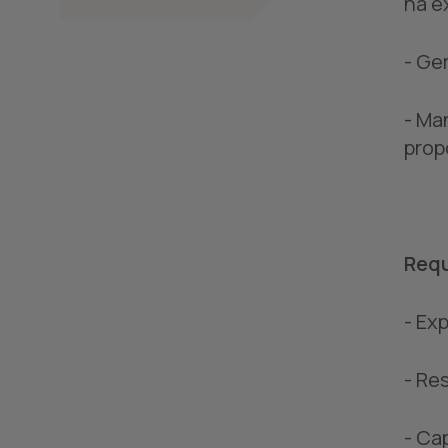
na e
- Ge
- Ma
prop
Requ
- Ex
- Re
- Ca