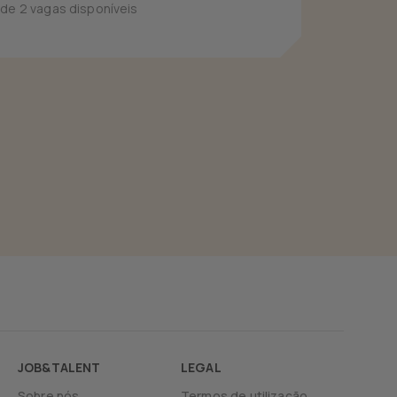
 de 2 vagas disponíveis
JOB&TALENT
LEGAL
Sobre nós
Termos de utilização