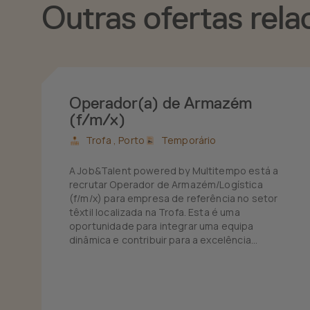
Outras ofertas rela
Operador(a) de Armazém
(f/m/x)
Trofa ,
Porto
Temporário
A Job&Talent powered by Multitempo está a
recrutar Operador de Armazém/Logística
(f/m/x) para empresa de referência no setor
têxtil localizada na Trofa. Esta é uma
oportunidade para integrar uma equipa
dinâmica e contribuir para a excelência
operacional do centro logístico de grandes
marcas de vestuário.