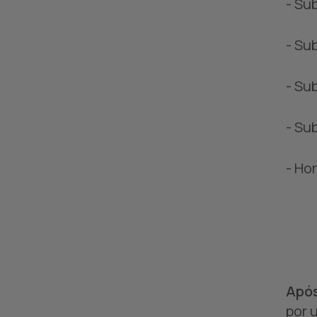
- Su
- Su
- Su
- Su
- Ho
Após
por 