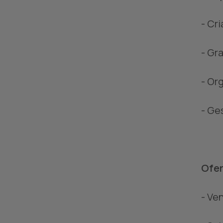
- Cr
- Gr
- Or
- Ge
Ofer
- Ve