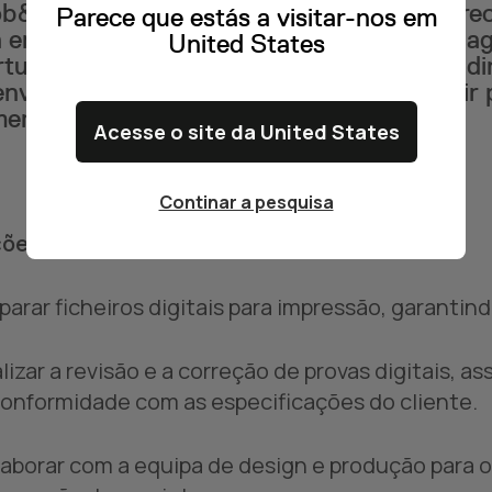
ob&Talent powered by Multitempo está a re
Parece que estás a visitar-nos em
 empresa de referência no setor de embalag
United States
tunidade única para integrar uma equipa d
nvolver as suas competências e contribuir 
mercado.
Acesse o site da United States
Continar a pesquisa
ões:
eparar ficheiros digitais para impressão, garanti
alizar a revisão e a correção de provas digitais,
onformidade com as especificações do cliente.
laborar com a equipa de design e produção para ot