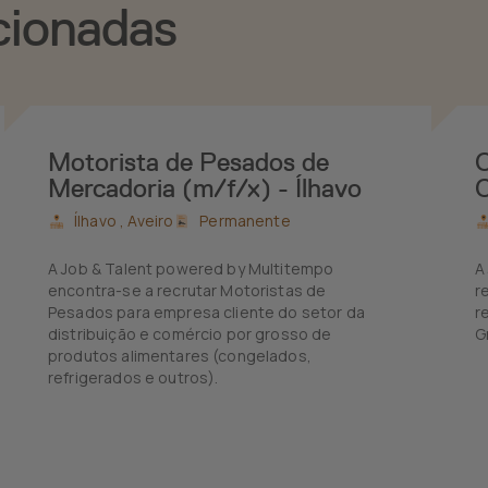
cionadas
Motorista de Pesados de
O
Mercadoria (m/f/x) - Ílhavo
C
Ílhavo ,
Aveiro
Permanente
A Job & Talent powered by Multitempo
A
encontra-se a recrutar Motoristas de
r
Pesados para empresa cliente do setor da
r
distribuição e comércio por grosso de
G
produtos alimentares (congelados,
refrigerados e outros).