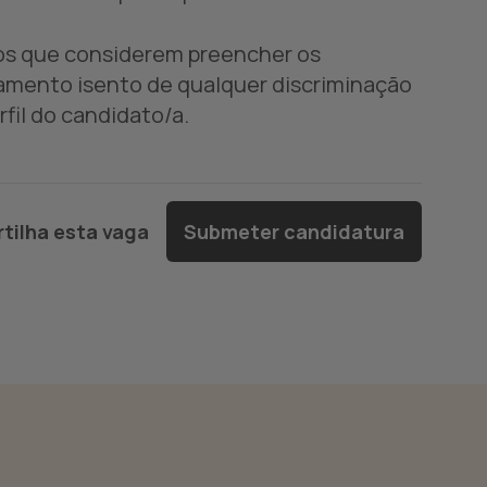
dos que considerem preencher os
amento isento de qualquer discriminação
fil do candidato/a.
tilha esta vaga
Submeter candidatura