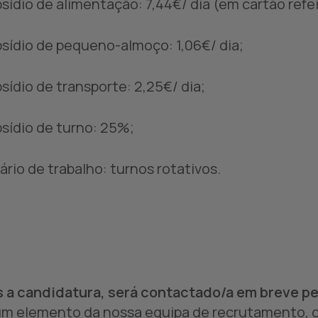
bsídio de alimentação: 7,44€/ dia (em cartão refe
bsídio de pequeno-almoço: 1,06€/ dia;
bsídio de transporte: 2,25€/ dia;
bsídio de turno: 25%;
rário de trabalho: turnos rotativos.
 a candidatura, será contactado/a em breve pel
um elemento da nossa equipa de recrutamento, c