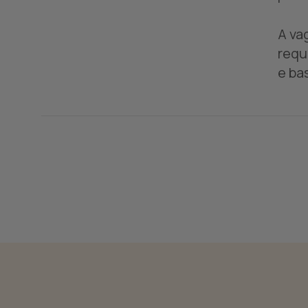
A va
requ
e ba