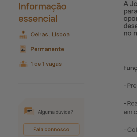
A J
Informação
para
essencial
opor
dese
no 
Oeiras ,
Lisboa
Permanente
1 de 1 vagas
Funç
- Pr
- Re
em c
Alguma dúvida?
- Co
Fala connosco