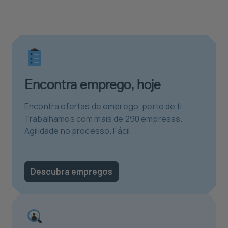
regionais, garantimos que os candidatos
cultural e profissionalmente na sua empresa.
encontrem vagas onde quer que estejam e que
Desde cargos de nível básico até funções
as empresas tenham acesso a trabalhadores
especializadas, estamos comprometidos em
fiáveis e de alta qualidade onde quer que
fornecer o talento mais qualificado.
precisem.
Encontra emprego, hoje
Encontra ofertas de emprego, perto de ti.
Trabalhamos com mais de 290 empresas.
Agilidade no processo. Fácil.
Descubra empregos