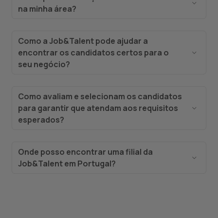
setores essenciais. Ajudamos as empresas a
na minha área?
aumentar a produtividade e a eficiência em
É simples! Se é um candidato à procura de uma
escala, ao mesmo tempo que oferecemos aos
nova oportunidade de trabalho, visite a nossa
trabalhadores as oportunidades e ferramentas
Como a Job&Talent pode ajudar a
página para candidatos
. E se é uma empresa à
necessárias para prosperar. A nossa missão é
encontrar os candidatos certos para o
procura de soluções de contratação, visite a
simples:
capacitar as pessoas que fazem o
seu negócio?
nossa
página para empresas
.
mundo girar.
Na Job&Talent, usamos
tecnologia avançada
para conectar suas vagas a um grupo
Como avaliam e selecionam os candidatos
selecionado de candidatos qualificados e
para garantir que atendam aos requisitos
confiáveis. Chega de entrevistas intermináveis,
esperados?
tempo perdido ou metas não atingidas.
Combinamos IA de ponta e aprendizado de
Concentre-se no que realmente importa e deixe-
máquina para avaliar e encontrar os candidatos
nos ajudar a expandir o seu negócio.
Onde posso encontrar uma filial da
certos para as suas necessidades específicas.
Job&Talent em Portugal?
Nosso processo inclui verificações de
As nossas filiais estão estrategicamente
antecedentes, avaliações de habilidades e
localizadas em todo o território português para
entrevistas personalizadas para garantir que
atender empresas de setores-chave. Desde as
cada candidato não apenas atenda às
grandes áreas metropolitanas até os centros
qualificações exigidas, mas também se encaixe