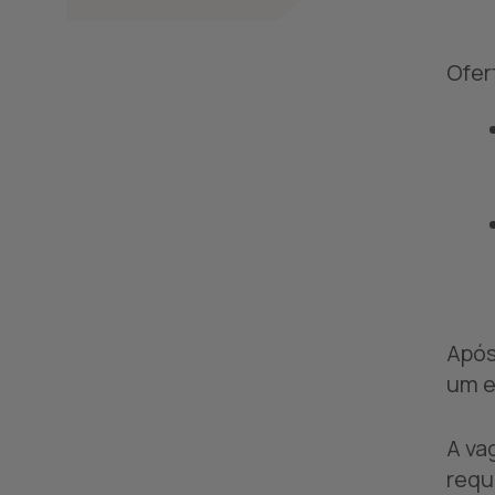
Ofer
Após
um e
A va
requ