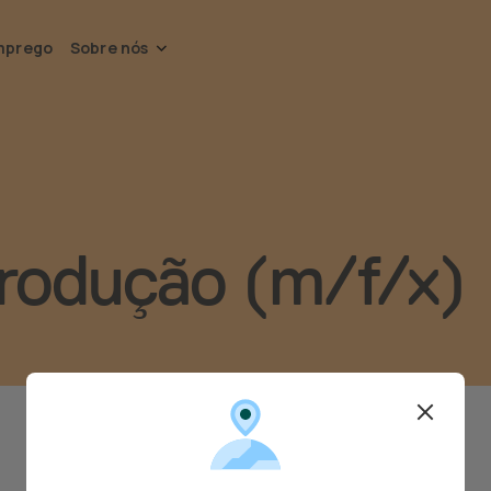
mprego
Sobre nós
rodução (m/f/x)