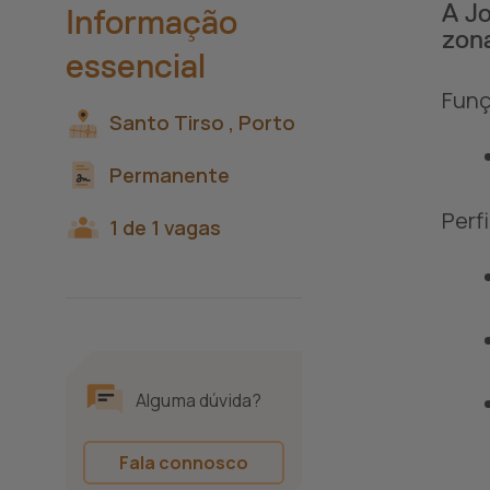
A Jo
Informação
zona
essencial
Funç
Santo Tirso ,
Porto
Permanente
Perfi
1 de 1 vagas
Alguma dúvida?
Fala connosco