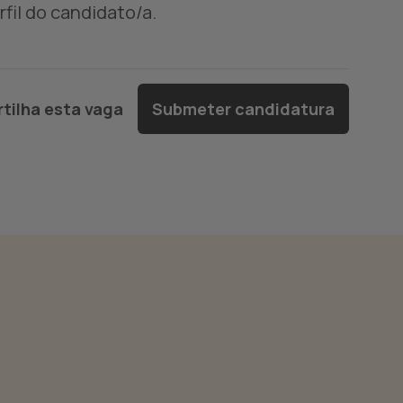
fil do candidato/a.
tilha esta vaga
Submeter candidatura