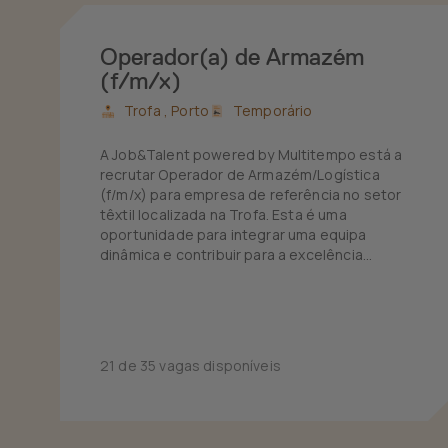
Operador(a) de Armazém
(f/m/x)
Trofa ,
Porto
Temporário
A Job&Talent powered by Multitempo está a
recrutar Operador de Armazém/Logística
(f/m/x) para empresa de referência no setor
têxtil localizada na Trofa. Esta é uma
oportunidade para integrar uma equipa
dinâmica e contribuir para a excelência
operacional do centro logístico de grandes
marcas de vestuário.
21 de 35 vagas disponíveis