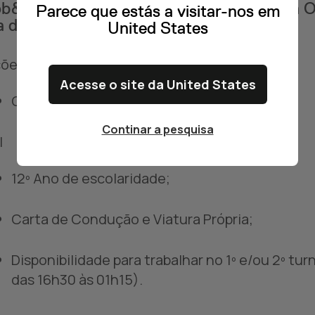
b&Talent powered by Multitempo recruta O
Parece que estás a visitar-nos em
 de Santo Tirso. Candidate-se!
United States
ões:
Acesse o site da United States
Operar Linha de produção.
Continar a pesquisa
l
12º Ano de escolaridade;
Carta de Condução e Viatura Própria;
Disponibilidade para trabalhar no 1º e/ou 2º tur
das 16h30 às 01h15).