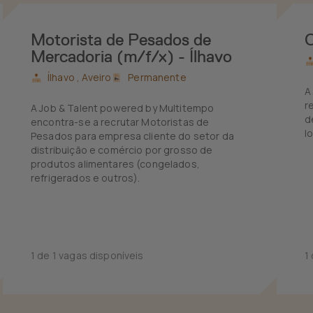
Motorista de Pesados de
Mercadoria (m/f/x) - Ílhavo
Ílhavo ,
Aveiro
Permanente
A
r
A Job & Talent powered by Multitempo
d
encontra-se a recrutar Motoristas de
l
Pesados para empresa cliente do setor da
distribuição e comércio por grosso de
produtos alimentares (congelados,
refrigerados e outros).
1 de 1 vagas disponíveis
1