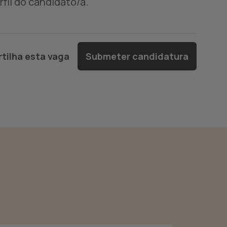
fil do candidato/a.
tilha esta vaga
Submeter candidatura