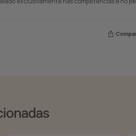
seado exclusivamente nas competências e no per
Compar
cionadas