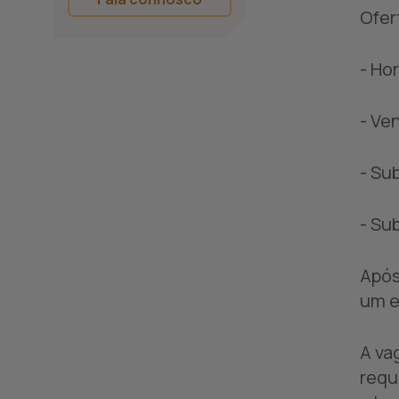
Ofer
- Ho
- Ve
- Su
- Su
Após
um e
A va
requ