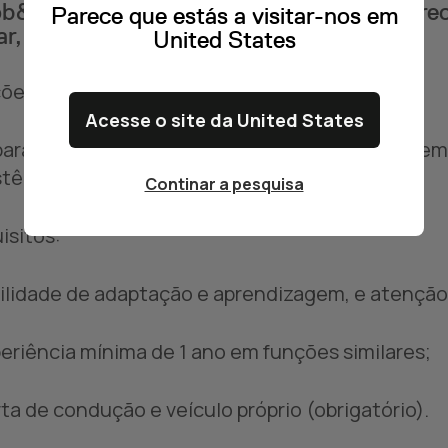
b&Talent powered by Multitempo está a re
Parece que estás a visitar-nos em
r, Oliveira de Azeméis.
United States
ões:
Acesse o site da United States
parar os eletrodomésticos que são entregues em 
stência técnica.
Continar a pesquisa
isitos:
cilidade de adaptação e aprendizagem, e atenção
periência mínima de 1 ano em funções similares;
rta de condução e veículo próprio (obrigatório).