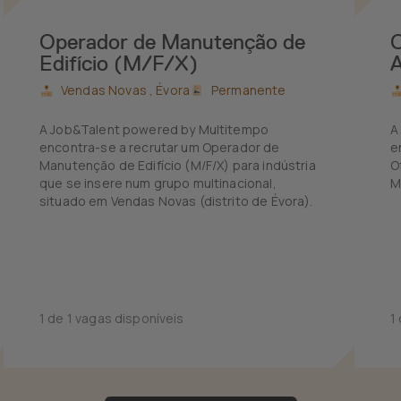
Operador de Manutenção de
O
Edifício (M/F/X)
Vendas Novas ,
Évora
Permanente
A Job&Talent powered by Multitempo
A
encontra-se a recrutar um Operador de
e
Manutenção de Edifício (M/F/X) para indústria
O
que se insere num grupo multinacional,
M
situado em Vendas Novas (distrito de Évora).
1 de 1 vagas disponíveis
1