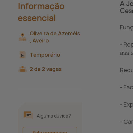
A Jo
Informação
Cesa
essencial
Funç
Oliveira de Azeméis
,
Aveiro
- Re
assi
Temporário
2 de 2 vagas
Requ
- Fa
- Ex
Alguma dúvida?
- Ca
Fala connosco