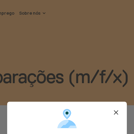
mprego
Sobre nós
arações (m/f/x) 