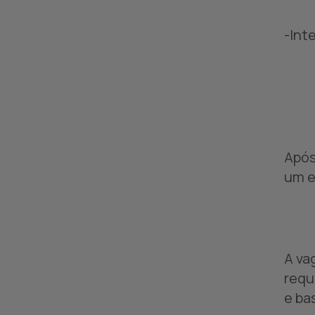
-Int
Após
um e
A va
requ
e ba