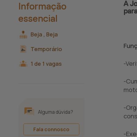
A Jo
Informação
para
essencial
Beja ,
Beja
Funç
Temporário
-Ver
1 de 1 vagas
-Cum
moto
-Org
Alguma dúvida?
cons
Fala connosco
-Exe