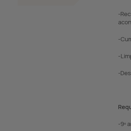
-Rec
acon
-Cum
-Lim
-Des
Requ
-9º 