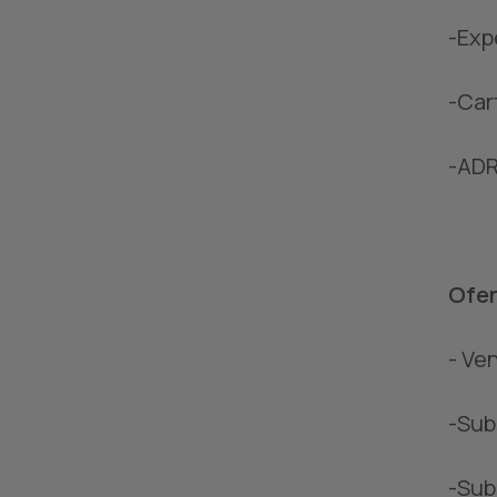
-Exp
-Car
-ADR
Ofer
- Ve
-Sub
-Sub