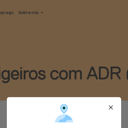
mprego
Sobre nós
Ligeiros com ADR 