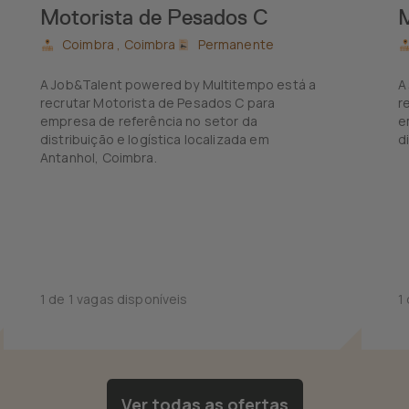
Motorista de Pesados C
M
Coimbra ,
Coimbra
Permanente
A Job&Talent powered by Multitempo está a
A
recrutar Motorista de Pesados C para
r
empresa de referência no setor da
e
distribuição e logística localizada em
d
Antanhol, Coimbra.
1 de 1 vagas disponíveis
1
Ver todas as ofertas