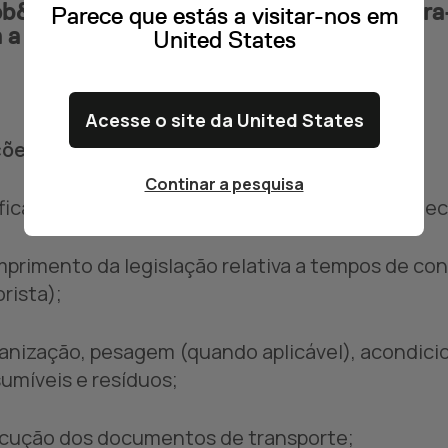
b&Talent powered by Multitempo encontra-se
Parece que estás a visitar-nos em
 a zona de Beja.
United States
Acesse o site da United States
ões:
Continar a pesquisa
ificação diária da viatura, preenchimento de chec
primento da legislação relativa a tempos de con
rista);
anização, pesagem (quando aplicável), acondicio
umíveis e resíduos;
cução dos documentos de transporte;