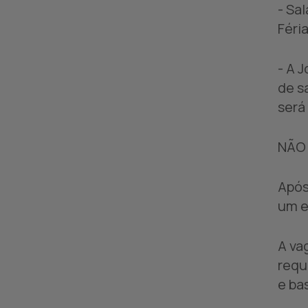
- Sa
Féria
- A 
de s
será
NÃO
Após
um e
A va
requ
e ba