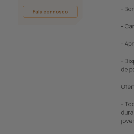
- Bo
Fala connosco
- Ca
- Ap
- Di
de p
Ofer
- To
dura
jove