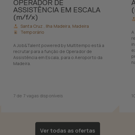
OPERADOR DE
A
ASSISTÊNCIA EM ESCALA
(
(m/f/x)
Santa Cruz ,
Ilha Madeira, Madeira
Temporário
A
r
i
A Job&Talent powered by Multitempo está a
e
recrutar para a função de Operador de
p
Assistência em Escala, para o Aeroporto da
n
Madeira.
s
7 de 7 vagas disponíveis
1
Ver todas as ofertas