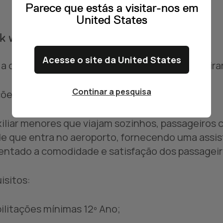
Parece que estás a visitar-nos em
United States
 with us in the Airport!
Acesse o site da United States
 a oportunidade de colaborar num serviço inteir
Continar a pesquisa
ões:
xiliar menores que viajam sozinhos, passageiros 
e que entra no aeroporto, fornecendo uma assis
ntado a comodidade e satisfação dos passageir
isitos:
bilitações mínimas 12º Ano;