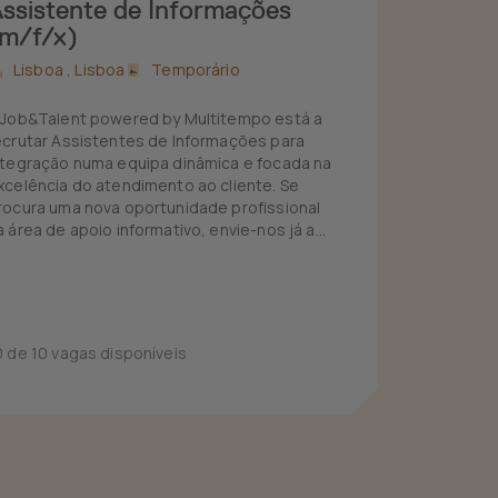
ssistente de Informações
m/f/x)
Lisboa ,
Lisboa
Temporário
 Job&Talent powered by Multitempo está a
ecrutar Assistentes de Informações para
ntegração numa equipa dinâmica e focada na
xcelência do atendimento ao cliente. Se
rocura uma nova oportunidade profissional
a área de apoio informativo, envie-nos já a
ua candidatura!
0 de 10 vagas disponíveis