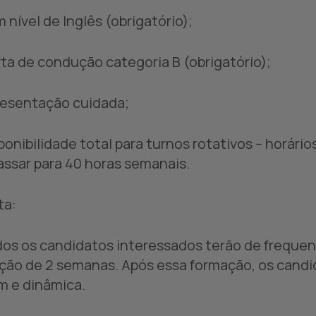
m nível de Inglês (obrigatório);
rta de condução categoria B (obrigatório);
resentação cuidada;
sponibilidade total para turnos rotativos – horári
assar para 40 horas semanais.
ta:
dos os candidatos interessados terão de frequen
ção de 2 semanas. Após essa formação, os candi
m e dinâmica.