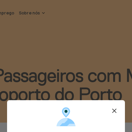
mprego
Sobre nós
Passageiros com 
oporto do Porto