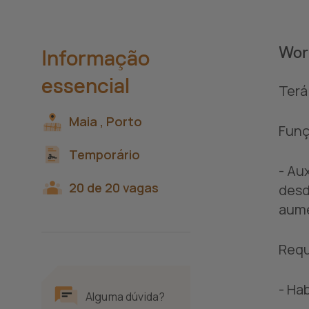
Work
Informação
essencial
Terá
Maia ,
Porto
Funç
Temporário
- Au
20 de 20 vagas
desd
aume
Requ
- Ha
Alguma dúvida?