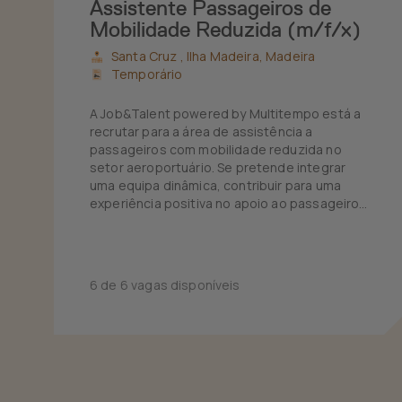
Assistente Passageiros de
Mobilidade Reduzida (m/f/x)
Santa Cruz ,
Ilha Madeira, Madeira
Temporário
A Job&Talent powered by Multitempo está a
recrutar para a área de assistência a
passageiros com mobilidade reduzida no
setor aeroportuário. Se pretende integrar
uma equipa dinâmica, contribuir para uma
experiência positiva no apoio ao passageiro
e desenvolver competências nesta área,
esta pode ser a oportunidade para si.
6 de 6 vagas disponíveis