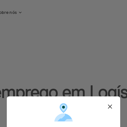
obre nós
emprego em Logíst