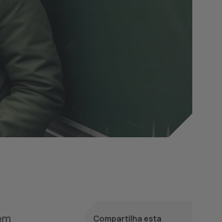
s
 em
Compartilha esta