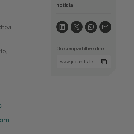
notícia
sboa,
Ou compartilhe o link
do,
s
com