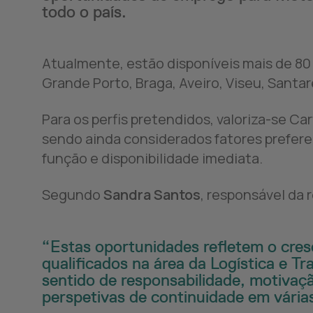
todo o país.
Atualmente, estão disponíveis mais de 8
LinkedIn
Twitter
WhatsApp
E-mail
Grande Porto, Braga, Aveiro, Viseu, Santaré
Para os perfis pretendidos, valoriza-se C
sendo ainda considerados fatores prefere
Copiar para o cortador de papel
função e disponibilidade imediata.
Segundo
Sandra Santos
, responsável da 
Estas oportunidades refletem o cre
qualificados na área da Logística e T
sentido de responsabilidade, motivaçã
perspetivas de continuidade em várias