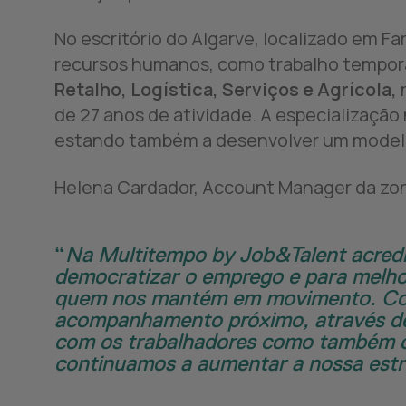
LinkedIn
Twitter
WhatsApp
E-mail
No escritório do Algarve, localizado em Fa
recursos humanos, como trabalho temporár
Retalho, Logística, Serviços e Agrícola,
n
de 27 anos de atividade. A especialização 
estando também a desenvolver um modelo 
Copiar para o cortador de papel
Helena Cardador, Account Manager da zona
Na Multitempo by Job&Talent acredi
democratizar o emprego e para melhor
quem nos mantém em movimento. Cont
acompanhamento próximo, através 
com os trabalhadores como também co
continuamos a aumentar a nossa estru