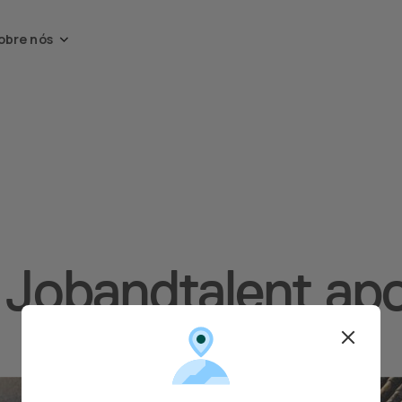
obre nós
Jobandtalent apo