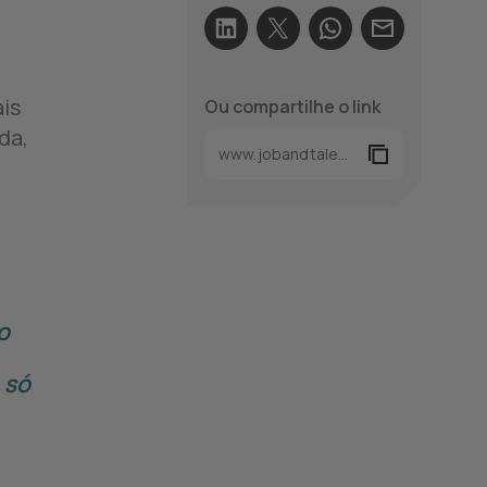
is
Ou compartilhe o link
da,
o
 só