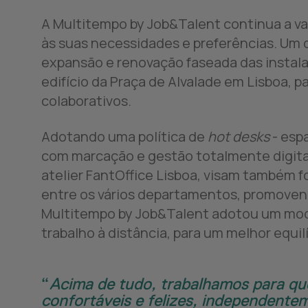
A Multitempo by Job&Talent continua a va
às suas necessidades e preferências. Um 
expansão e renovação faseada das instala
edifício da Praça de Alvalade em Lisboa, 
colaborativos.
LinkedIn
Twitter
WhatsApp
E-mail
Adotando uma política de
hot desks
- esp
com marcação e gestão totalmente digita
atelier FantOffice Lisboa, visam também
entre os vários departamentos, promovendo
Copiar para o cortador de papel
Multitempo by Job&Talent adotou um model
trabalho à distância, para um melhor equilí
Acima de tudo, trabalhamos para qu
confortáveis e felizes, independente