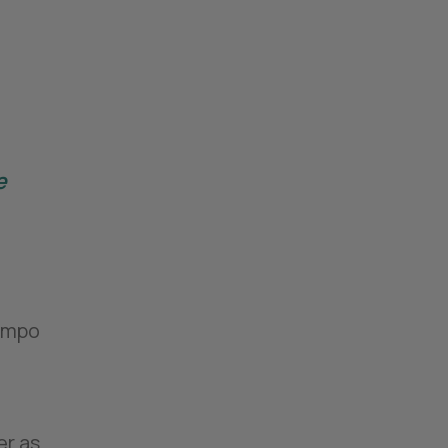
e
tempo
er as