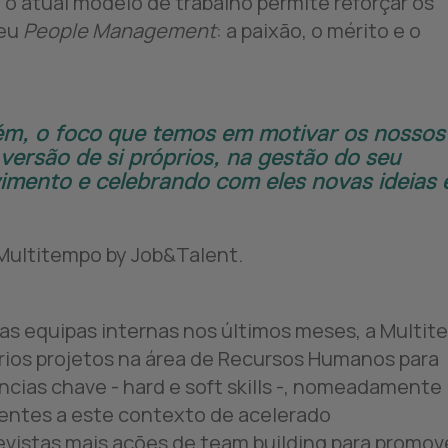
, o atual modelo de trabalho permite reforçar os
seu
People Management
: a paixão, o mérito e o
ém, o foco que temos em motivar os nossos
versão de si próprios, na gestão do seu
imento e celebrando com eles novas ideias 
Multitempo by Job&Talent.
s equipas internas nos últimos meses, a Multi
rios projetos na área de Recursos Humanos para
ias chave - hard e soft skills -, nomeadamente
centes a este contexto de acelerado
vistas mais ações de team building para promov