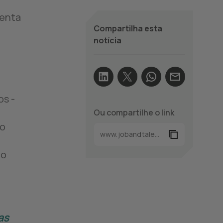
tenta
Compartilha esta
notícia
os -
Ou compartilhe o link
ão
 o
as