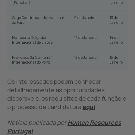
(Funchal)
Janeiro
Gago Coutinho/ Internacional
9 de Janeiro
13 de
de Faro
Janeiro
Humberto Delgado/
12 de Janeiro
14 de
Internacional de Lisboa
Janeiro
Francisco Sá Carneiro/
12 de Janeiro
15 de
Internacional do Porto
Janeiro
Os interessados podem conhecer
detalhadamente as oportunidades
disponíveis, os requisitos de cada função e
o processo de candidatura
aqui
.
Notícia publicada por
Human Resources
Portugal