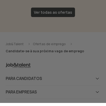
Ver todas as ofertas
Job&Talent
Ofertas de emprego
Candidate-se à sua próxima vaga de emprego
PARA CANDIDATOS
Candidatos
PARA EMPRESAS
Ofertas de emprego
Empresas
JOB&TALENT