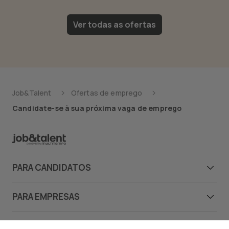
Ver todas as ofertas
Job&Talent
Ofertas de emprego
Candidate-se à sua próxima vaga de emprego
PARA CANDIDATOS
Candidatos
PARA EMPRESAS
Ofertas de emprego
Empresas
JOB&TALENT