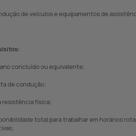
ndução de veículos e equipamentos de assistênc
isitos:
º ano concluído ou equivalente;
rta de condução;
 resistência física;
sponibilidade total para trabalhar em horários rot
tivas;