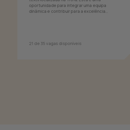
oportunidade para integrar uma equipa
dinâmica e contribuir para a excelência
operacional do centro logístico de grandes
marcas de vestuário.
21 de 35 vagas disponíveis