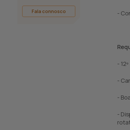
Fala connosco
- Co
Requ
- 12
- Ca
- Boa
- Di
rota