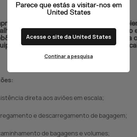
Parece que estás a visitar-nos em
United States
re sonhaste adquirir experiência no ambie
alho único, dinâmico e sem rotinas? Então 
Acesse o site da United States
b&Talent powered by Multitempo procura os
uipa de Operadores de Assistência em Esca
Continar a pesquisa
ões:
sistência direta aos aviões em escala;
rregamento e descarregamento de bagagem;
caminhamento de bagagens e volumes;