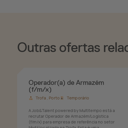
Outras ofertas rela
Operador(a) de Armazém
(f/m/x)
Trofa ,
Porto
Temporário
A Job&Talent powered by Multitempo está a
recrutar Operador de Armazém/Logística
(f/m/x) para empresa de referência no setor
têxtil localizada na Trofa. Esta é uma