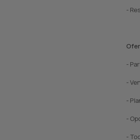
- Re
Ofer
- Pa
- Ve
- Pl
- Op
- To