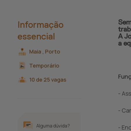
Semp
Informação
trab
essencial
A Jo
a eq
Maia ,
Porto
Temporário
Funç
10 de 25 vagas
- As
- Ca
Alguma dúvida?
- En