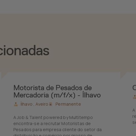
cionadas
Motorista de Pesados de
Mercadoria (m/f/x) - Ílhavo
Ílhavo ,
Aveiro
Permanente
A
r
A Job & Talent powered by Multitempo
s
encontra-se a recrutar Motoristas de
Pesados para empresa cliente do setor da
distribuição e comércio por grosso de