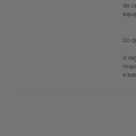
de c
equi
Do q
A va
requ
e ba