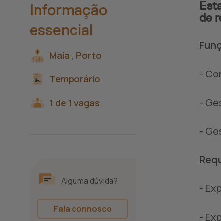
Esta
Informação
de r
essencial
Funç
Maia ,
Porto
- Co
Temporário
- Ge
1 de 1 vagas
- Ge
Requ
Alguma dúvida?
- Ex
Fala connosco
- Ex