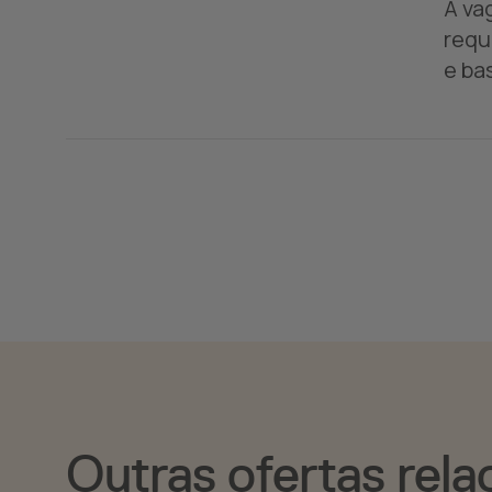
A va
requ
e ba
Outras ofertas rela