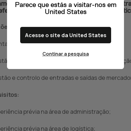
mos a recrutar para a função de Administr
Parece que estás a visitar-nos em
eferência no setor de Transportes e Logístic
United States
ões:
Acesse o site da United States
ntacto direto com a operação;
Continar a pesquisa
stão de incidências e documentação da operaçã
stão e controlo de entradas e saídas de mercador
isitos:
periência prévia na área de administração;
periência prévia na área de logística;