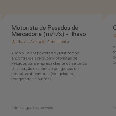
Motorista de Pesados de
Mercadoria (m/f/x) - Ílhavo
Ílhavo ,
Aveiro
Permanente
A
r
A Job & Talent powered by Multitempo
d
encontra-se a recrutar Motoristas de
l
Pesados para empresa cliente do setor da
distribuição e comércio por grosso de
produtos alimentares (congelados,
refrigerados e outros).
1 de 1 vagas disponíveis
1