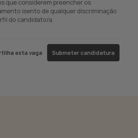
dos que considerem preencher os
amento isento de qualquer discriminação
fil do candidato/a.
tilha esta vaga
Submeter candidatura