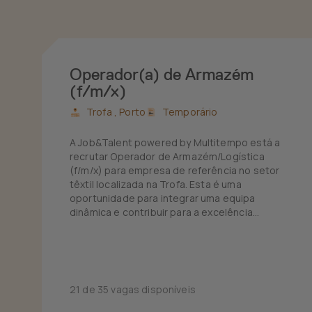
Operador(a) de Armazém
(f/m/x)
Trofa ,
Porto
Temporário
A Job&Talent powered by Multitempo está a
recrutar Operador de Armazém/Logística
(f/m/x) para empresa de referência no setor
têxtil localizada na Trofa. Esta é uma
oportunidade para integrar uma equipa
dinâmica e contribuir para a excelência
operacional do centro logístico de grandes
marcas de vestuário.
21 de 35 vagas disponíveis