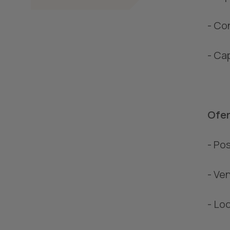
- Co
- Ca
Ofer
- Po
- Ve
- Lo