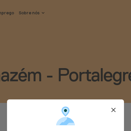
mprego
Sobre nós
mazém - Portalegr