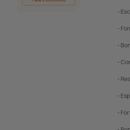
- Es
- Fo
- Bo
- Co
- Re
- Es
- Fo
- Bo