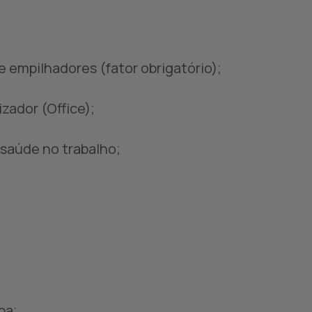
empilhadores (fator obrigatório);
zador (Office);
saúde no trabalho;
pa;