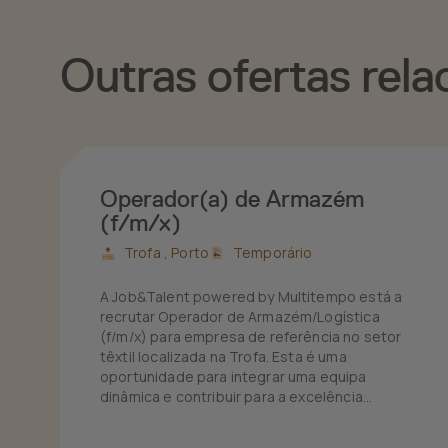
Outras ofertas rela
Operador(a) de Armazém
(f/m/x)
Trofa ,
Porto
Temporário
A Job&Talent powered by Multitempo está a
recrutar Operador de Armazém/Logística
(f/m/x) para empresa de referência no setor
têxtil localizada na Trofa. Esta é uma
oportunidade para integrar uma equipa
dinâmica e contribuir para a excelência
operacional do centro logístico de grandes
marcas de vestuário.