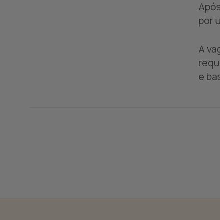
Após
por 
A va
requ
e ba