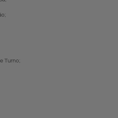
ão;
de Turno;