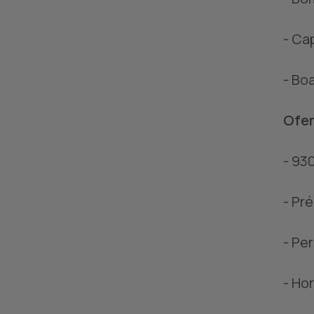
- Ca
- Bo
Ofer
- 93
- Pr
- Pe
- Hor