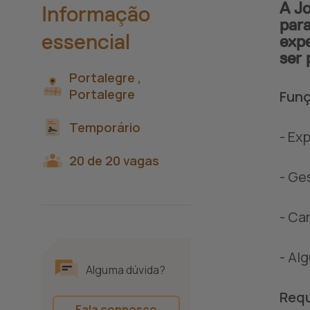
A Jo
Informação
para
essencial
expe
ser 
Portalegre ,
Portalegre
Funç
Temporário
- Ex
20 de 20 vagas
- Ge
- Ca
- Al
Alguma dúvida?
Requ
Fala connosco