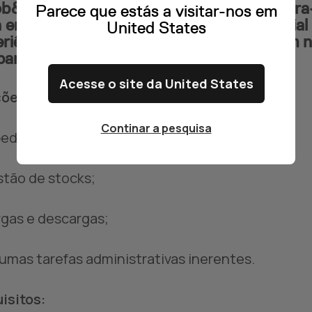
b&Talent powered by Multitempo encontra-s
Parece que estás a visitar-nos em
 empresa multinacional no sector industrial
United States
riência na área de logística e procuras um
para ti!
Acesse o site da United States
ões:
Continar a pesquisa
pedição de mercadorias;
stão de stocks;
rgas e descargas;
gumas tarefas administrativas inerentes.
isitos: