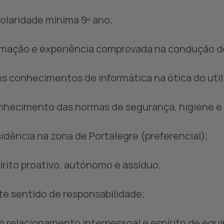
colaridade mínima 9º ano;
rmação e experiência comprovada na condução de 
ns conhecimentos de informática na ótica do utili
nhecimento das normas de segurança, higiene e 
sidência na zona de Portalegre (preferencial);
pírito proativo, autónomo e assíduo;
rte sentido de responsabilidade;
m relacionamento interpessoal e espírito de equi