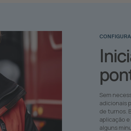
CONFIGUR
Inic
pon
Sem necess
adicionais 
de turnos.
aplicação e
alguns min