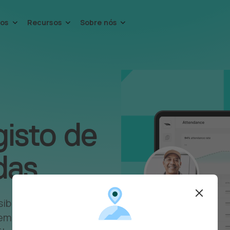
ços
Recursos
Sobre nós
gisto de
das
sibilidade
tempo