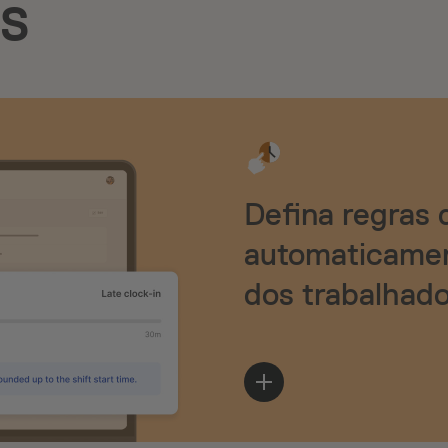
as
Defina regras 
automaticamen
dos trabalhad