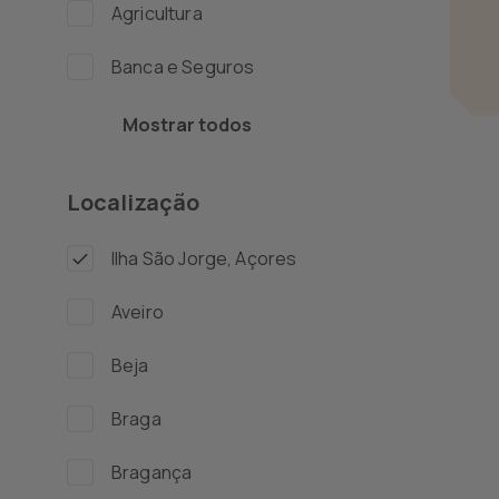
Agricultura
Banca e Seguros
Biotecnologia e
Mostrar todos
Farmacêutica
Localização
Compras e Supply
Chain
Ilha São Jorge, Açores
Contabilidade e
Auditoria
Aveiro
Contact Center e
Beja
Apoio ao Cliente
Braga
Direção, Administração
e Gestão
Bragança