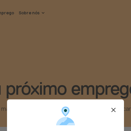
mprego
Sobre nós
u próximo empreg
is de 290 clientes. Dar o próximo passo na carre