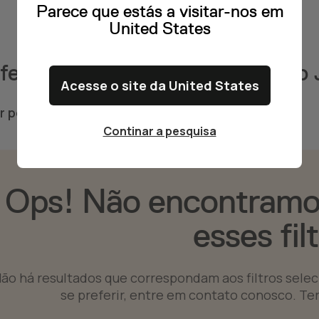
Parece que estás a visitar-nos em
United States
fertas encontradas em Ilha São 
Acesse o site da United States
ar por
Ilha São Jorge, Açores
Continar a pesquisa
Ops! Não encontramo
esses fil
ão há resultados que correspondam aos filtros selecio
se preferir, entre em contato conosco. Te