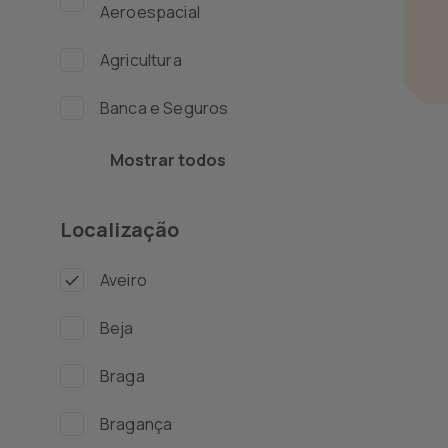
Aeroespacial
Agricultura
Banca e Seguros
Biotecnologia e
Mostrar todos
Farmacêutica
Localização
Compras e Supply
Chain
Aveiro
Contabilidade e
Auditoria
Beja
Contact Center e
Braga
Apoio ao Cliente
Bragança
Direção, Administração