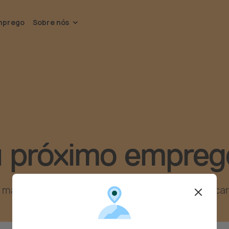
mprego
Sobre nós
u próximo empreg
is de 290 clientes. Dar o próximo passo na carre