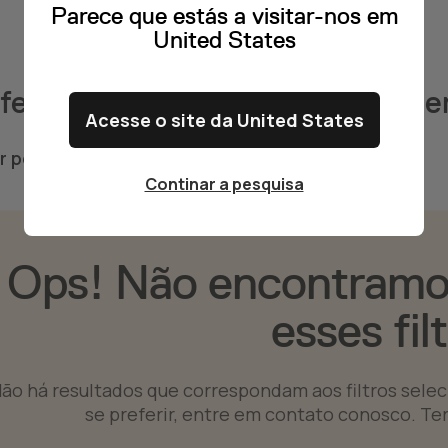
Parece que estás a visitar-nos em
United States
fertas encontradas de jurídico 
Acesse o site da United States
ar por
Jurídico
Aveiro
Continar a pesquisa
Ops! Não encontramo
esses fil
ão há resultados que correspondam aos filtros selecio
se preferir, entre em contato conosco. Te