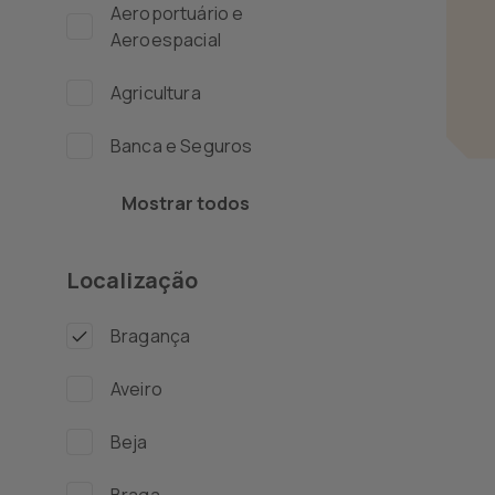
Aeroportuário e
Aeroespacial
Agricultura
Banca e Seguros
Biotecnologia e
Mostrar todos
Farmacêutica
Localização
Compras e Supply
Chain
Bragança
Contabilidade e
Auditoria
Aveiro
Contact Center e
Beja
Apoio ao Cliente