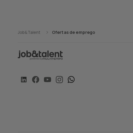
Limpezas
Ilha de São Miguel,
Logística
Açores
Marketing e
Ilha do Corvo, Açores
Job&Talent
Ofertas de emprego
Comunicação
Ilha do Faial, Açores
Restauração e
Catering
Ilha do Pico, Açores
Retalho e Grande
Ilha Graciosa, Açores
Consumo
Ilha Madeira, Madeira
Saúde
Ilha São Jorge, Açores
Segurança e Vigilância
Ilha Terceira, Açores
Tecnologias de
Informação
Leiria