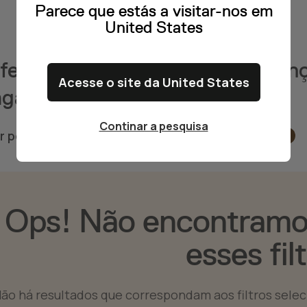
Parece que estás a visitar-nos em
United States
ofertas encontradas de manutenç
Acesse o site da United States
agança
Continar a pesquisa
ar por
Manutenção e Serviços Técnicos
Bragança
Ops! Não encontramo
esses fil
ão há resultados que correspondam aos filtros selecio