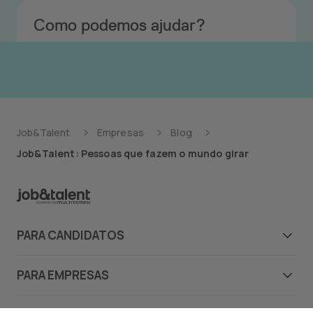
Como podemos ajudar?
Job&Talent
Empresas
Blog
Job&Talent: Pessoas que fazem o mundo girar
PARA CANDIDATOS
Candidatos
PARA EMPRESAS
Ofertas de emprego
Empresas